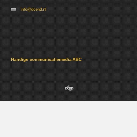
info@dcend.nl
Handige communicatiemedia ABC