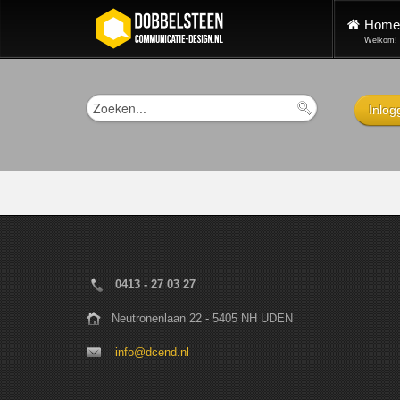
Home
Welkom!
Inlog
0413 - 27 03 27
Neutronenlaan 22 - 5405 NH UDEN
info@dcend.nl