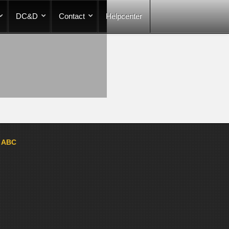
DC&D
Contact
Helpcenter
a ABC