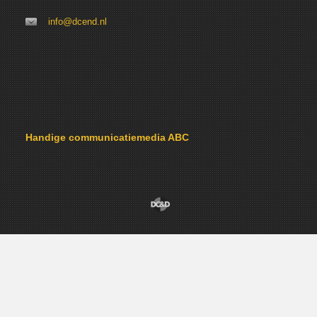
info@dcend.nl
Handige communicatiemedia ABC