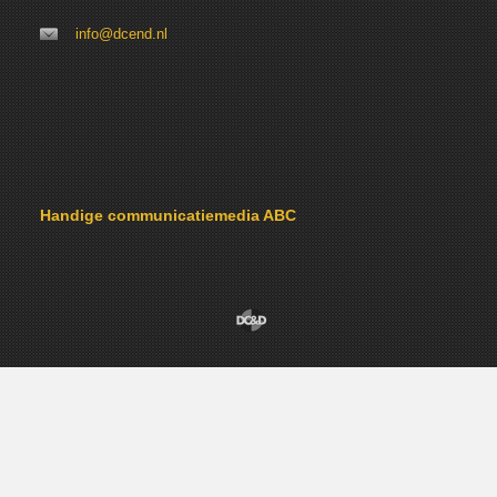
info@dcend.nl
Handige communicatiemedia ABC