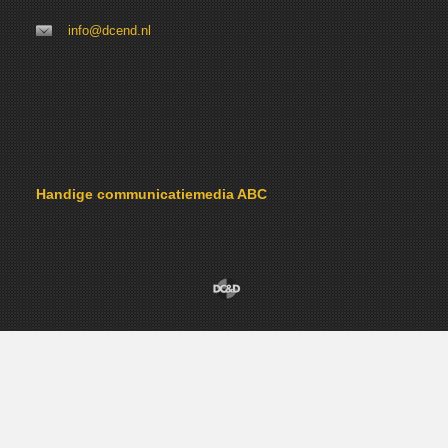
info@dcend.nl
Handige communicatiemedia ABC