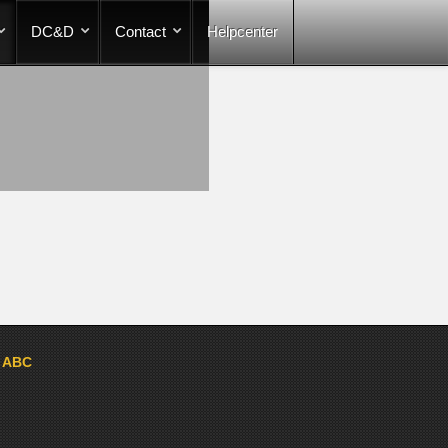
DC&D
Contact
Helpcenter
a ABC