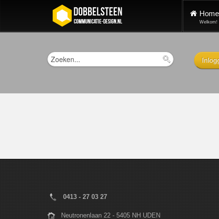
Home
Welkom!
Inlog
0413 - 27 03 27
Neutronenlaan 22 - 5405 NH UDEN