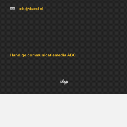
info@dcend.nl
Handige communicatiemedia ABC