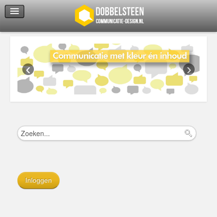
Servicedienst
Helpcenter
‹
›
Inloggen