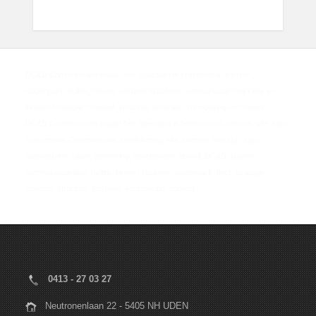
Lees meer
Lees meer
DC&D Communicatie maakt het! Specialist in crossmedia: internet,
wagenpark, buiten, binnen, reclame Krachtige communicatie met kleur en
inhoud! Strategie, concept, structuur, techniek, vormgeving en content.
DC&D Communicatie maakt het! Specialist in bestickering, internet, site, sign,
crossmedia Communicatie, bestickering, site, internet, huisstijl , sign,
autoreclame, raam, belettering, dobbelsteen, dcend, DC&D, bcomn,
communicatieplan, buiten, binnen, reclame, wagenpark, fleet, strategie,
concept, structuur, techniek, vormgeving, content
0413 - 27 03 27
Neutronenlaan 22 - 5405 NH UDEN