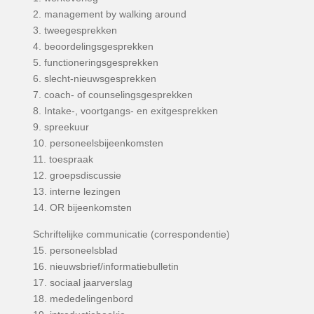
2. management by walking around
3. tweegesprekken
4. beoordelingsgesprekken
5. functioneringsgesprekken
6. slecht-nieuwsgesprekken
7. coach- of counselingsgesprekken
8. Intake-, voortgangs- en exitgesprekken
9. spreekuur
10. personeelsbijeenkomsten
11. toespraak
12. groepsdiscussie
13. interne lezingen
14. OR bijeenkomsten
Schriftelijke communicatie (correspondentie)
15. personeelsblad
16. nieuwsbrief/informatiebulletin
17. sociaal jaarverslag
18. mededelingenbord