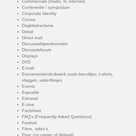
Commercials (Radio, tv, internet)
Conferentie / symposium
Corporate Identity
Cursus
Dagbladreclame
Debat
Direct mail
Discussiebijeenkomsten
Discussieforum
Displays
DVD
E-mail
Evenementendrukwerk zoals bierviltjes, t-shirts,
vlaggen, waterflesjes
Events
Expositie
Extranet
E-zine
Factsheet
FAQ's (Frequently Asked Questions)
Festival
Films, video's
Flyer (op papier of digitaal)