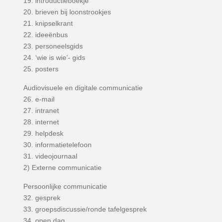
19. introductieboekje
20. brieven bij loonstrookjes
21. knipselkrant
22. ideeënbus
23. personeelsgids
24. ‘wie is wie’- gids
25. posters
Audiovisuele en digitale communicatie
26. e-mail
27. intranet
28. internet
29. helpdesk
30. informatietelefoon
31. videojournaal
2) Externe communicatie
Persoonlijke communicatie
32. gesprek
33. groepsdiscussie/ronde tafelgesprek
34. open dag