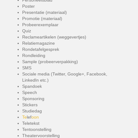
Personeelsblad
Poster
Presentatie (materiaal)
Promotie (materiaal)
Probeerexemplaar
Quiz
Reclameartikelen (weggevertjes)
Relatiemagazine
Rondetafelgesprek
Rondleiding
Sample (probeerverpakking)
SMS
Sociale media (Twitter, Google+, Facebook,
LinkedIn etc.)
Spandoek
Speech
Sponsoring
Stickers
Studiedag
Te
lef
oon
Teletekst
Tentoonstelling
Theatervoorstelling