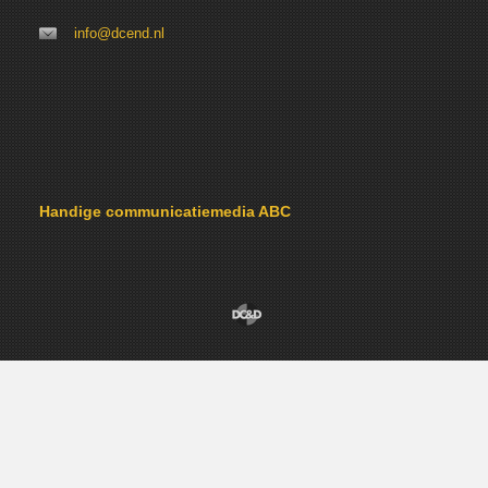
info@dcend.nl
Handige communicatiemedia ABC