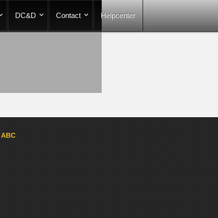
DC&D
Contact
Helpcenter
a ABC