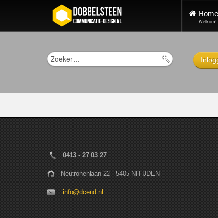
Home
Welkom!
Inlog
0413 - 27 03 27
Neutronenlaan 22 - 5405 NH UDEN
info@dcend.nl