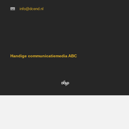
info@dcend.nl
Handige communicatiemedia ABC