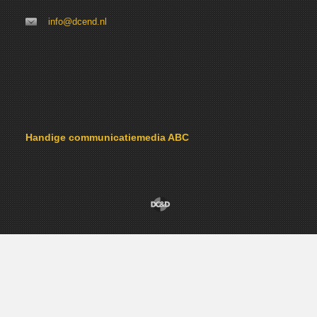
info@dcend.nl
Handige communicatiemedia ABC