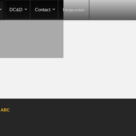
DC&D
Contact
Helpcenter
a ABC