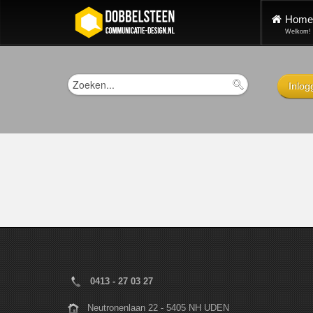
Home
Welkom!
Inlog
0413 - 27 03 27
Neutronenlaan 22 - 5405 NH UDEN