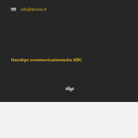
info@dcend.nl
Handige communicatiemedia ABC