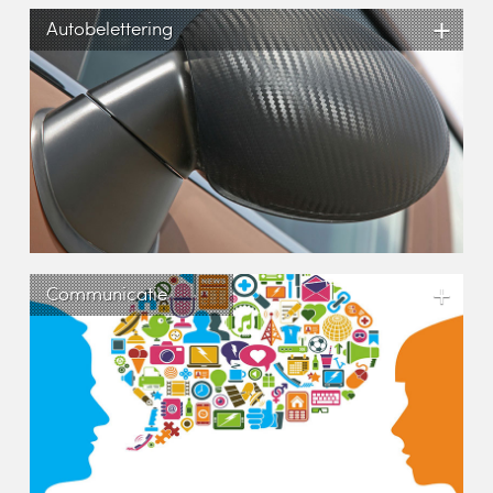
+
Autobelettering
+
Communicatie