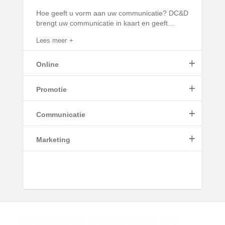
Hoe geeft u vorm aan uw communicatie? DC&D
brengt uw communicatie in kaart en geeft
…
Lees meer
+
Online
+
Promotie
Lees meer
+
Communicatie
+
Marketing
Lees meer
Lees meer
Lees meer
DC&D Communicatie maakt het! Specialist in crossmedia: internet,