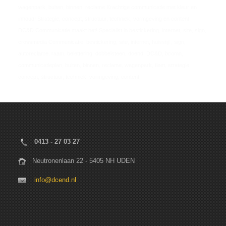
wagenpark, buiten, binnen, reclame Krachtige communicatie met kleur en
inhoud! Strategie, concept, structuur, techniek, vormgeving en content.
DC&D Communicatie maakt het! Specialist in bestickering, internet, site, sign,
crossmedia Communicatie, bestickering, site, internet, huisstijl , sign,
autoreclame, raam, belettering, dobbelsteen, dcend, DC&D, bcomn,
communicatieplan, buiten, binnen, reclame, wagenpark, fleet, strategie,
concept, structuur, techniek, vormgeving, content
0413 - 27 03 27
Neutronenlaan 22 - 5405 NH UDEN
info@dcend.nl