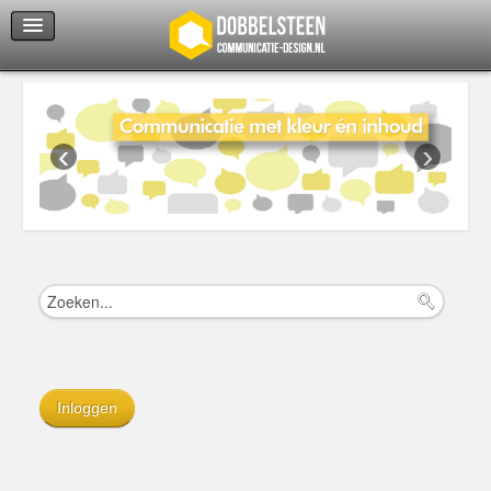
Servicedienst
Helpcenter
‹
›
Inloggen