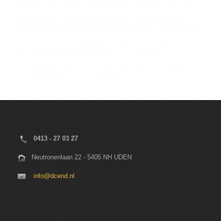
wagenpark, buiten, binnen, reclame Krachtige communicatie met kleur en
inhoud! Strategie, concept, structuur, techniek, vormgeving en content.
DC&D Communicatie maakt het! Specialist in bestickering, internet, site, sign,
crossmedia Communicatie, bestickering, site, internet, huisstijl , sign,
autoreclame, raam, belettering, dobbelsteen, dcend, DC&D, bcomn,
communicatieplan, buiten, binnen, reclame, wagenpark, fleet, strategie,
concept, structuur, techniek, vormgeving, content
0413 - 27 03 27
Neutronenlaan 22 - 5405 NH UDEN
info@dcend.nl