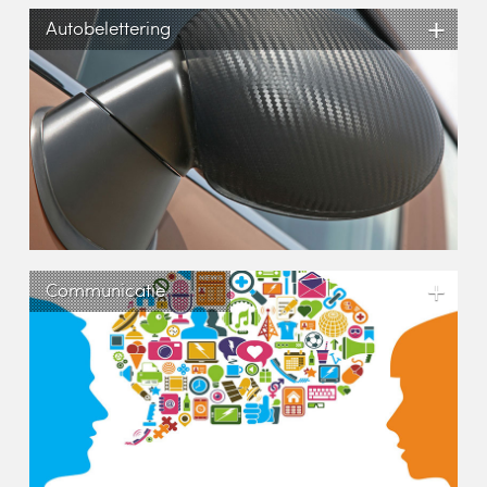
+
Autobelettering
+
Communicatie