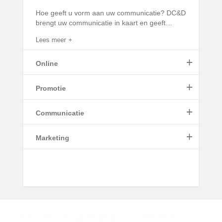
Hoe geeft u vorm aan uw communicatie? DC&D
brengt uw communicatie in kaart en geeft
…
Lees meer
+
Online
+
Promotie
Lees meer
+
Communicatie
+
Marketing
Lees meer
Lees meer
Lees meer
DC&D Communicatie maakt het! Specialist in crossmedia: internet,