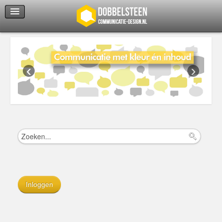
Servicedienst
Helpcenter
‹
›
Inloggen